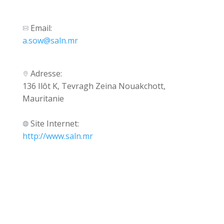
Email:
a.sow@saln.mr
Adresse:
136 Ilôt K, Tevragh Zeina Nouakchott,
Mauritanie
Site Internet:
http://www.saln.mr